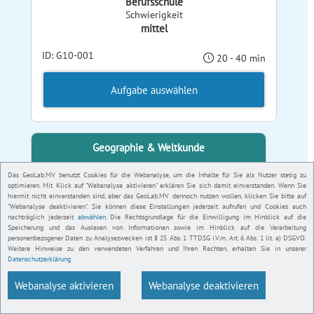
Berufsschule
Schwierigkeit
mittel
ID: G10-001
20 - 40 min
Aufgabe auswählen
Geographie & Weltkunde
Das GeoLab.MV benutzt Cookies für die Webanalyse, um die Inhalte für Sie als Nutzer stetig zu
optimieren. Mit Klick auf "Webanalyse aktivieren" erklären Sie sich damit einverstanden. Wenn Sie
hiermit nicht einverstanden sind, aber das GeoLab.MV dennoch nutzen wollen, klicken Sie bitte auf
"Webanalyse deaktivieren". Sie können diese Einstellungen jederzeit aufrufen und Cookies auch
nachträglich jederzeit
abwählen
. Die Rechtsgrundlage für die Einwilligung im Hinblick auf die
Speicherung und das Auslesen von Informationen sowie im Hinblick auf die Verarbeitung
Tag der Geodäsie
personenbezogener Daten zu Analysezwecken ist § 25 Abs. 1 TTDSG i.V.m. Art. 6 Abs. 1 lit. a) DSGVO.
Weitere Hinweise zu den verwendeten Verfahren und Ihren Rechten, erhalten Sie in unserer
Datenschutzerklärung
Mit der Aufgabe zum Tag der Geodäsie erhältst du
einen Einblick in den Bereich Vermessung &
Webanalyse aktivieren
Webanalyse deaktivieren
Geoinformation.